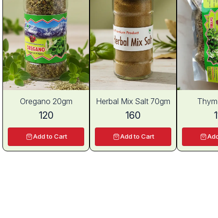
Oregano 20gm
Herbal Mix Salt 70gm
Thym
120
160
Add to Cart
Add to Cart
Add