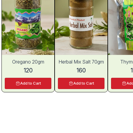
Oregano 20gm
Herbal Mix Salt 70gm
Thym
120
160
Add to Cart
Add to Cart
Add