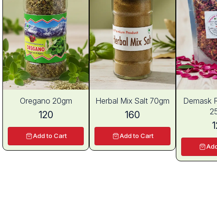
Oregano 20gm
Herbal Mix Salt 70gm
Demask R
2
120
160
1
Add to Cart
Add to Cart
Add